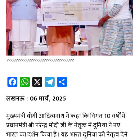
????????????????????????????????????
Fa
W
X
Te
S
ce
h
le
h
लखनऊ : 06 मार्च, 2025
b
at
gr
ar
o
s
a
e
मुख्यमंत्री योगी आदित्यनाथ ने कहा कि विगत 10 वर्षों में
o
A
m
प्रधानमंत्री श्री नरेन्द्र मोदी जी के नेतृत्व में दुनिया ने नए
k
p
भारत का दर्शन किया है। यह भारत दुनिया को नेतृत्व देने