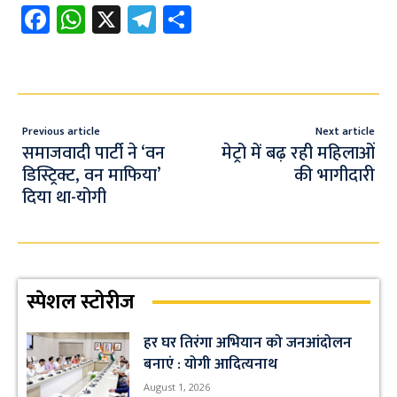
Fa
W
X
Te
S
ce
h
le
h
b
at
gr
ar
o
s
a
e
o
A
m
Previous article
Next article
k
p
समाजवादी पार्टी ने ‘वन
मेट्रो में बढ़ रही महिलाओं
डिस्ट्रिक्ट, वन माफिया’
की भागीदारी
p
दिया था-योगी
स्पेशल स्टोरीज
हर घर तिरंगा अभियान को जनआंदोलन
बनाएं : योगी आदित्यनाथ
August 1, 2026