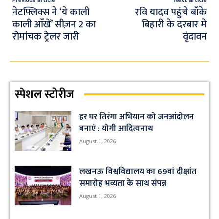
o
A
m
Previous article
Next article
k
p
नेटफ्लिक्स ने ‘ये काली
रवि यादव पहुंचे बाँके
काली आँखें’ सीज़न 2 का
बिहारी के दरबार मे
p
रोमांचक ट्रेलर जारी
वृंदावन
स्पेशल स्टोरीज
हर घर तिरंगा अभियान को जनआंदोलन
बनाएं : योगी आदित्यनाथ
August 1, 2026
लखनऊ विश्वविद्यालय का 69वां दीक्षांत
समारोह भव्यता के साथ संपन्न
August 1, 2026