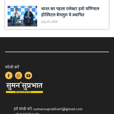
भारत का पहला एलेक्टा इवो मणिपाल
हॉस्पिटल बेंगलुरु में स्थापित
July 25, 2026
फॉलो करें
हमें संपर्क करें: sumansuprabhat1@gmail.com