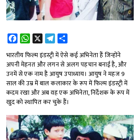
Fa
W
X
Te
S
ce
h
le
h
भारतीय फिल्म इंडस्ट्री में ऐसे कई अभिनेता हैं जिन्होंने
b
at
gr
ar
अपनी मेहनत और लगन से अलग पहचान बनाई है, और
o
s
a
e
उनमें से एक नाम है आयुष उपाध्याय। आयुष ने महज 9
o
A
m
साल की उम्र में बाल कलाकार के रूप में फिल्म इंडस्ट्री में
k
p
कदम रखा और अब वह एक अभिनेता, निर्देशक के रूप में
p
खुद को स्थापित कर चुके हैं।