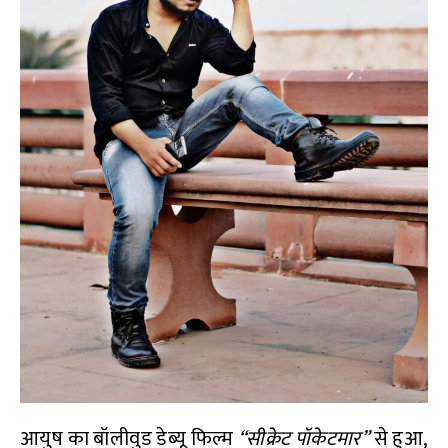
आयुष का बॉलीवुड डेब्यू फिल्म
“सीक्रेट पॉकेटमार”
से हुआ,