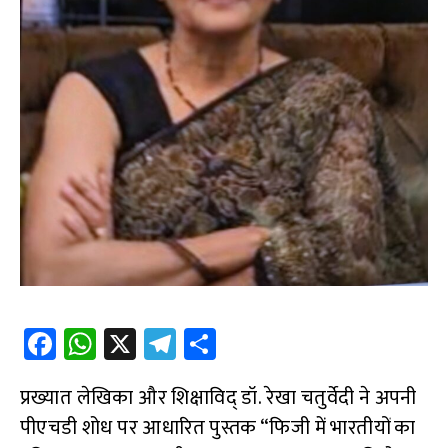
Fa
W
X
Te
S
ce
h
le
h
प्रख्यात लेखिका और शिक्षाविद् डॉ. रेखा चतुर्वेदी ने अपनी
b
at
gr
ar
पीएचडी शोध पर आधारित पुस्तक “फिजी में भारतीयों का
o
s
a
e