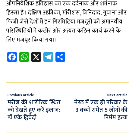
औपनिवेशिक इतिहास का एक दर्दनाक और शर्मनाक
हिस्सा है। दक्षिण अफ्रीका, मॉरीशस, त्रिनिदाद, गुयाना और
फिजी जैसे देशों में इन गिरमिटिया मजदूरों को अमानवीय
परिस्थितियों में कठोर और अत्यंत कठिन कार्य करने के
लिए मजबूर किया गया।
Fa
W
X
Te
S
ce
h
le
h
b
at
gr
ar
o
s
a
e
o
A
m
Previous article
Next article
k
p
मरीज की शारीरिक स्थित
मेरठ में एक ही परिवार के
को देखते हुए करें इलाज:
3 बच्चों समेत 5 लोगों की
p
डॉ एके द्विवेदी
निर्मम हत्या