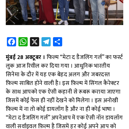
Fa
W
X
Te
S
ce
h
le
h
मुंबई 28 अक्टूबर ।
b
at
फिल्म “मेटा द डैजलिंग गर्ल” का फर्स्ट
gr
ar
लुक आज रिवील कर दिया गया । आधुनिक भारतीय
o
s
a
e
सिनेमा के दौर में यह एक बेहद अलग और जबरदस्त
o
A
m
फ़िल्म साबित होने वाली है। इस फ़िल्म में सिंगल कैरेक्टर
k
p
के साथ आपको एक ऐसी कहानी से रूबरू कराया जाएगा
p
जिसमें कोई फेस ही नहीं देखने को मिलेगा । इस अनोखी
फ़िल्म में ना तो कोई डायलॉग है और ना ही कोई भाषा ।
“मेटा द डैजलिंग गर्ल” अपनेआप में एक ऐसी नॉन डायलॉग
वाली सर्वाइवल फ़िल्म है जिसमें हर कोई अपने आप को