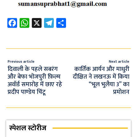
Fa
W
X
Te
S
ce
h
le
h
b
at
gr
ar
o
s
a
e
o
A
m
Previous article
Next article
k
p
दिवाली के पहले सबरंग
कार्तिक आर्यन और माधुरी
और बेफा भोजपुरी फ़िल्म
दीक्षित ने लखनऊ में किया
p
अवॉर्ड समारोह में छाए रहे
“भूल भुलैया 3” का
प्रदीप पाण्डेय चिंटू
प्रमोशन
स्पेशल स्टोरीज