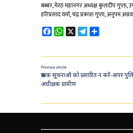
बब्बर, मेरठ महानगर अध्यक्ष कुलदीप गुप्ता, उ
हरिप्रसाद वर्मा, चंद्र प्रकाश गुप्ता, अनुपम अग्
Fa
W
X
Te
Sh
ce
h
le
ar
b
at
gr
e
o
sA
a
ok
p
m
Previous article
p
भ्रामक सूचनाओं को प्रसारित न करें-अपर पु
अधीक्षक ग्रामीण