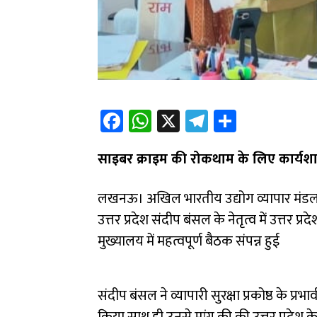
Fa
W
X
Te
Sh
ce
h
le
ar
साइबर क्राइम की रोकथाम के लिए कार्यश
b
at
gr
e
o
sA
a
लखनऊ। अखिल भारतीय उद्योग व्यापार मंडल के प्रद
ok
p
m
उत्तर प्रदेश संदीप बंसल के नेतृत्व में उत्तर 
p
मुख्यालय में महत्वपूर्ण बैठक संपन्न हुई
संदीप बंसल ने व्यापारी सुरक्षा प्रकोष्ठ के 
किया साथ ही उनसे मांग की की उत्तर प्रदेश के 