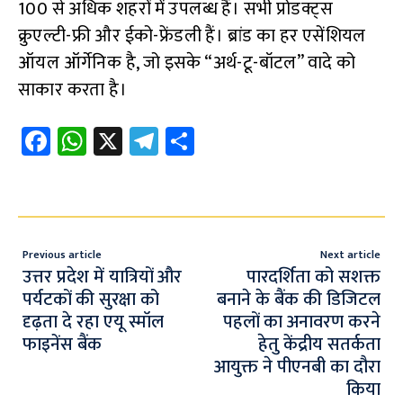
100 से अधिक शहरों में उपलब्ध हैं। सभी प्रोडक्ट्स
क्रुएल्टी-फ्री और ईको-फ्रेंडली हैं। ब्रांड का हर एसेंशियल
ऑयल ऑर्गेनिक है, जो इसके “अर्थ-टू-बॉटल” वादे को
साकार करता है।
Fa
W
X
Te
S
ce
h
le
h
b
at
gr
ar
o
s
a
e
o
A
m
Previous article
Next article
k
p
उत्तर प्रदेश में यात्रियों और
पारदर्शिता को सशक्त
पर्यटकों की सुरक्षा को
बनाने के बैंक की डिजिटल
p
दृढ़ता दे रहा एयू स्मॉल
पहलों का अनावरण करने
फाइनेंस बैंक
हेतु केंद्रीय सतर्कता
आयुक्त ने पीएनबी का दौरा
किया