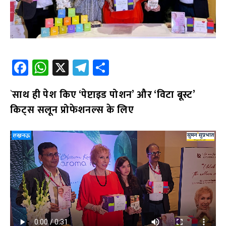
Fa
W
X
Te
S
ce
h
le
h
`
साथ ही पेश किए ‘पेप्टाइड पोशन’ और ‘विटा बूस्ट’
b
at
gr
ar
किट्स सलून प्रोफेशनल्स के लिए
o
s
a
e
o
A
m
k
p
p