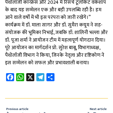
पैथोलॉजी कॉन्फ्रेंस और 2024 में रिसर्च टूलकिट वर्कशॉप
के बाद यह सम्मेलन एक और बड़ी उपलब्धि रही है। हम
आने वाले वर्षों में भी इस परंपरा को जारी रखेंगे।”
कार्यक्रम में डॉ. माला सागर और डॉ. सुमैरा कयूम ने सह-
संयोजक की भूमिका निभाई, जबकि डॉ. शालिनी भल्ला और
डॉ. पूजा शर्मा ने आयोजन टीम में महत्वपूर्ण योगदान दिया।
पूरे आयोजन का मार्गदर्शन प्रो. सुरेश बाबू, विभागाध्यक्ष,
पैथोलॉजी विभाग ने किया, जिनके नेतृत्व और दृष्टिकोण ने
इस सम्मेलन को सफल और प्रभावशाली बनाया।
Fa
W
X
Te
S
ce
h
le
h
b
at
gr
ar
o
s
a
e
o
A
m
Previous article
Next article