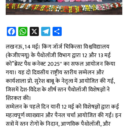
Fa
W
X
Te
S
ce
h
le
h
लखनऊ, 14 मई। किंग जॉर्ज चिकित्सा विश्वविद्यालय
b
at
gr
ar
(केजीएमयू) के पैथोलॉजी विभाग द्वारा 12 और 13 मई
o
s
a
e
को”ब्रेस्ट पैथ कनेक्ट 2025″ का सफल आयोजन किया
o
A
m
गया। यह दो दिवसीय राष्ट्रीय स्तरीय सम्मेलन और
k
p
कार्यशाला प्रो. सुरेश बाबू के नेतृत्व में आयोजित की गई,
p
जिसमें देश-विदेश के शीर्ष स्तन पैथोलॉजी विशेषज्ञों ने
शिरकत की।
सम्मेलन के पहले दिन यानी 12 मई को विशेषज्ञों द्वारा कई
महत्वपूर्ण व्याख्यान और पैनल चर्चा आयोजित की गईं। इन
सत्रों में स्तन रोगों के निदान, आणविक पैथोलॉजी, और