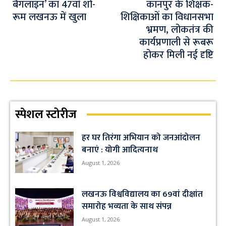
k
p
बैगलाइन’ का 47वां शो-
कानपुर के शिक्षक-
रूम लखनऊ में खुला
शिक्षिकाओं का विधानसभा
p
भ्रमण, लोकतंत्र की
कार्यप्रणाली से रूबरू
होकर मिली नई दृष्टि
स्पेशल स्टोरीज
हर घर तिरंगा अभियान को जनआंदोलन
बनाएं : योगी आदित्यनाथ
August 1, 2026
लखनऊ विश्वविद्यालय का 69वां दीक्षांत
समारोह भव्यता के साथ संपन्न
August 1, 2026