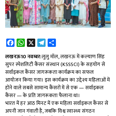
Fa
W
X
Te
S
ce
h
le
h
लखनऊ10 नवम्बर:
b
at
लुलु मॉल, लखनऊ में कल्याण सिंह
gr
ar
सुपर स्पेशलिटी कैंसर संस्थान (KSSSCI) के सहयोग से
o
s
a
e
सर्वाइकल कैंसर जागरूकता कार्यक्रम का सफल
o
A
m
आयोजन किया गया। इस कार्यक्रम का उद्देश्य महिलाओं में
k
p
होने वाले सबसे सामान्य कैंसरों में से एक — सर्वाइकल
p
कैंसर — के प्रति जागरूकता फैलाना था।
भारत में हर आठ मिनट में एक महिला सर्वाइकल कैंसर से
अपनी जान गंवाती है, जबकि विश्व स्वास्थ्य संगठन