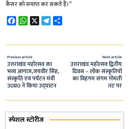
कैंसर को समाप्त कर सकते हैं।”
Fa
W
X
Te
S
ce
h
le
h
b
at
gr
ar
o
s
a
e
o
A
m
Previous article
Next article
k
p
उत्तराखंड महोत्सव का
उत्तराखंड महोत्सव द्वितीय
भव्य आगाज,जयवीर सिंह,
दिवस – लोक संस्कृतियों
p
संस्कृति एवं पर्यटन मंत्री
का विहंगम संगम गोमती
उ0प्र0 ने किया उद्घाटन
तट पर
स्पेशल स्टोरीज