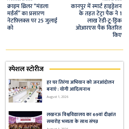
k
p
क्राइम थ्रिलर “मंडला
कानपुर में स्मार्ट हाइड्रेशन
मर्डर्स” का प्रसारण
के तहत टेट्रा पैक ने 1
p
नेटफ़्लिक्स पर 25 जुलाई
लाख रेडी-टू-ड्रिंक
को
ओआरएस पैक वितरित
किए
स्पेशल स्टोरीज
हर घर तिरंगा अभियान को जनआंदोलन
बनाएं : योगी आदित्यनाथ
August 1, 2026
लखनऊ विश्वविद्यालय का 69वां दीक्षांत
समारोह भव्यता के साथ संपन्न
August 1, 2026