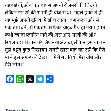
गड़बड़ियाँ, और फिर वापस अपनी रोजमर्रा की जिंदगी।
लेकिन इस शो की अपनी ही योजना थी। पहले हफ्ते से ही
यह मुझे अपनी दुनिया में खींच लाया। जब करण और मैं
एक टीम बने, तो एकदम परफेक्ट वाइब मैच हो गया। हमने
कभी ज्यादा प्लानिंग नहीं की, बस आए, मस्ती की और
रियल रहे। किचन मेरे लिए नया क्षेत्र था, लेकिन इस यात्रा ने
मुझे बहुत कुछ सिखाया। सबसे खास बात यह रही कि मेरी
मां ने इस सफर को देखा — मेरी गलतियाँ, मेरा ग्रोथ और
मेरी जीत।”
Fa
W
X
Te
S
ce
h
le
h
b
at
gr
ar
o
s
a
e
o
A
m
Previous article
Next article