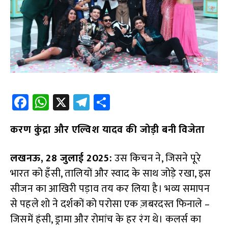
Fa
W
X
Te
S
ce
h
le
h
करण कुंद्रा और एल्विश यादव की जोड़ी बनी विजेता
b
at
gr
ar
o
s
a
e
लखनऊ, 28 जुलाई 2025:
उस किचन ने, जिसने पूरे
o
A
m
भारत को हँसी, तालियों और स्वाद के साथ जोड़े रखा, इस
k
p
सीजन का आखिरी पड़ाव तय कर लिया है। भव्य समापन
p
से पहले शो ने दर्शकों को परोसा एक ज़बरदस्त फिनाले –
जिसमें हंसी, ड्रामा और रोमांच के हर रंग थे। कलर्स का