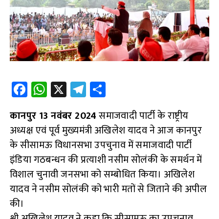
Fa
W
X
Te
S
ce
h
le
h
कानपुर 13 नवंबर 2024
b
at
gr
समाजवादी पार्टी के राष्ट्रीय
ar
अध्यक्ष एवं पूर्व मुख्यमंत्री अखिलेश यादव ने आज कानपुर
o
s
a
e
के सीसामऊ विधानसभा उपचुनाव में समाजवादी पार्टी
o
A
m
इंडिया गठबन्धन की प्रत्याशी नसीम सोलंकी के समर्थन में
k
p
विशाल चुनावी जनसभा को सम्बोधित किया। अखिलेश
p
यादव ने नसीम सोलंकी को भारी मतों से जिताने की अपील
की।
श्री अखिलेश यादव ने कहा कि सीसामऊ का उपचुनाव