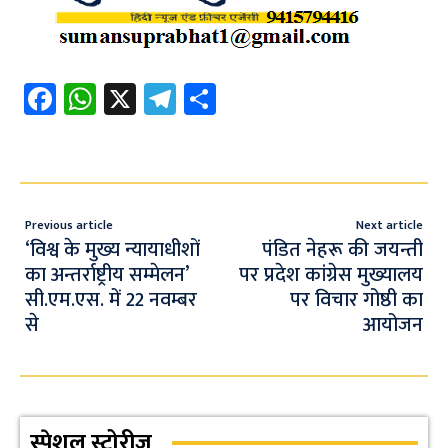
Fa
W
X
Te
S
ce
h
le
h
b
at
gr
ar
o
s
a
e
o
A
m
Previous article
Next article
k
p
‘विश्व के मुख्य न्यायाधीशों
पंडित नेहरू की जयन्ती
का अन्तर्राष्ट्रीय सम्मेलन’
पर प्रदेश कांग्रेस मुख्यालय
p
सी.एम.एस. में 22 नवम्बर
पर विचार गोष्ठी का
से
आयोजन
स्पेशल स्टोरीज