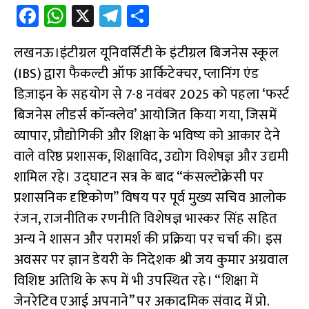
Fa
W
X
Te
S
ce
h
le
h
लखनऊ।इंटीग्रल यूनिवर्सिटी के इंटीग्रल बिजनेस स्कूल
b
at
gr
ar
(IBS) द्वारा फैकल्टी ऑफ आर्किटेक्चर, प्लानिंग एंड
o
s
a
e
डिज़ाइन के सहयोग से 7-8 नवंबर 2025 को पहला ‘फर्स्ट
o
A
m
बिजनेस लीडर्स कॉन्क्लेव’ आयोजित किया गया, जिसमें
k
p
व्यापार, प्रौद्योगिकी और शिक्षा के भविष्य को आकार देने
p
वाले वरिष्ठ प्रशासक, शिक्षाविद, उद्योग विशेषज्ञ और उद्यमी
शामिल रहे। उद्घाटन सत्र के बाद “कंसल्टोक्रेसी पर
प्रशासनिक दृष्टिकोण” विषय पर पूर्व मुख्य सचिव आलोक
रंजन, राजनीतिक रणनीति विशेषज्ञ भास्कर सिंह सहित
अन्य ने शासन और परामर्श की प्रक्रिया पर चर्चा की। इस
अवसर पर ज्ञान डेयरी के निदेशक श्री जय कुमार अग्रवाल
विशिष्ट अतिथि के रूप में भी उपस्थित रहे। “शिक्षा में
जेनरेटिव एआई अपनाने” पर अकादमिक संवाद में प्रो.