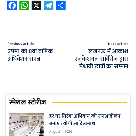
Fa
W
X
Te
S
ce
h
le
h
b
at
gr
ar
o
s
a
e
o
A
m
Previous article
Next article
k
p
उपमा का 8वां वार्षिक
लखनऊ में आकाश
अधिवेशन संपन्न
एजुकेशनल सर्विसेज द्वारा
p
मेधावी छात्रों का सम्मान
स्पेशल स्टोरीज
हर घर तिरंगा अभियान को जनआंदोलन
बनाएं : योगी आदित्यनाथ
August 1, 2026