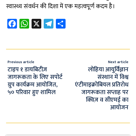
स्वास्थ्य संवर्धन की दिशा में एक महत्वपूर्ण कदम है।
Fa
W
X
Te
S
ce
h
le
h
b
at
gr
ar
o
s
a
e
o
A
m
Previous article
Next article
k
p
टाइप १ डायबिटीज़
लोहिया आयुर्विज्ञान
जागरूकता के लिए सपोर्ट
संस्थान में विश्व
p
ग्रुप कार्यक्रम आयोजित,
एंटीमाइक्रोबियल प्रतिरोध
५० परिवार हुए शामिल
जागरूकता सप्ताह पर
क्विज़ व सीएमई का
आयोजन