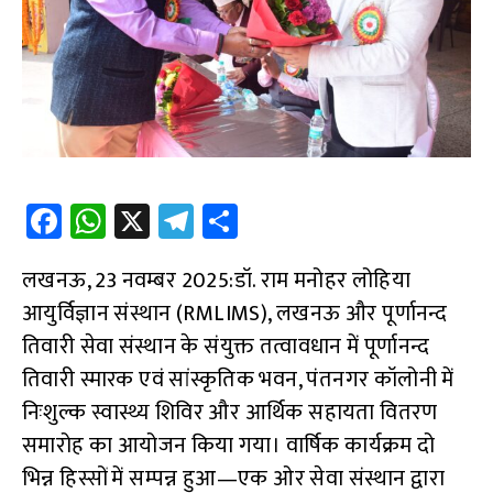
Fa
W
X
Te
S
ce
h
le
h
लखनऊ, 23 नवम्बर 2025:डॉ. राम मनोहर लोहिया
b
at
gr
ar
आयुर्विज्ञान संस्थान (RMLIMS), लखनऊ और पूर्णानन्द
o
s
a
e
तिवारी सेवा संस्थान के संयुक्त तत्वावधान में पूर्णानन्द
o
A
m
तिवारी स्मारक एवं सांस्कृतिक भवन, पंतनगर कॉलोनी में
k
p
निःशुल्क स्वास्थ्य शिविर और आर्थिक सहायता वितरण
p
समारोह का आयोजन किया गया। वार्षिक कार्यक्रम दो
भिन्न हिस्सों में सम्पन्न हुआ—एक ओर सेवा संस्थान द्वारा