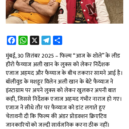
Fa
W
X
Te
S
ce
h
le
h
मुंबई, 30 सितंबर 2025 – फिल्म “आज के शोले” के लीड
b
at
gr
ar
हीरो फैय्याज अली खान के लुक्स को लेकर निर्देशक
o
s
a
e
एजाज अहमद और फैय्याज के बीच तकरार सामने आई है।
o
A
m
बॉलीवुड के मशहूर विलेन अली खान के बेटे फैय्याज ने
k
p
इंस्टाग्राम पर अपने लुक्स को लेकर खुलकर अपनी बात
p
कही, जिससे निर्देशक एजाज अहमद गंभीर नाराज हो गए।
एजाज ने सीधे तौर पर फैय्याज को डांट लगाते हुए
चेतावनी दी कि फिल्म की अंडर प्रोडक्शन क्रिएटिव
जानकारियों को जल्दी सार्वजनिक करना ठीक नहीं।