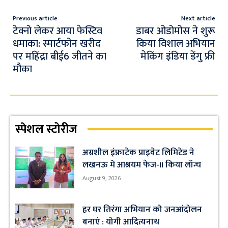
o
s
a
e
o
A
m
Previous article
Next article
k
p
टेक्नो लेकर आया फेस्टिव
डाबर ओडोमोस ने शुरू
धमाका: स्मार्टफोन खरीद
किया विशाल अभियान
p
पर महिंद्रा बीई6 जीतने का
मेकिंग इंडिया डेंगु फ्री
मौका
स्पेशल स्टोरीज
अग्रशील इंफ्राटेक प्राइवेट लिमिटेड ने
लखनऊ में आश्रयम फेज-II किया लॉन्च
August 9, 2026
हर घर तिरंगा अभियान को जनआंदोलन
बनाएं : योगी आदित्यनाथ