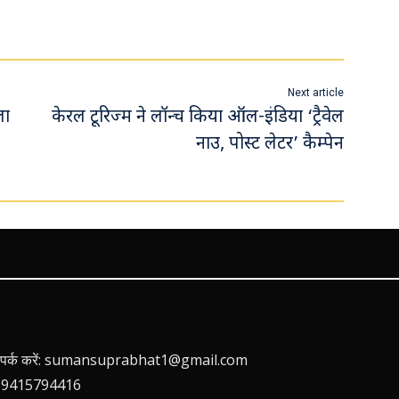
Next article
ला
केरल ट‍ूरिज्‍म ने लॉन्‍च किया ऑल-इंडिया ‘ट्रैवेल
नाउ, पोस्‍ट लेटर’ कैम्‍पेन
 संपर्क करें: sumansuprabhat1@gmail.com
 9415794416