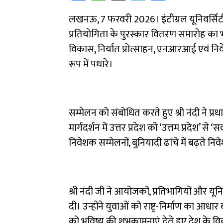
ce
h
le
ar
लखनऊ, 7 फरवरी 2026। इंटीग्रल यूनिवर्सिट
b
at
gr
e
प्रतियोगिता के पुरस्कार वितरण समारोह का 
o
sA
a
विकास, निर्यात प्रोत्साहन, एनआरआई एवं निवेश 
ok
p
m
रूप में पधारे।
p
सम्मेलन को संबोधित करते हुए श्री नंदी ने प्रधा
मार्गदर्शन में उत्तर प्रदेश को ‘उत्तम प्रदेश’ से ‘स
निवेशक सम्मेलनों, बुनियादी ढांचे में बढ़ते निव
श्री नंदी जी ने आयोजकों, प्रतिभागियों और
दी। उन्होंने युवाओं को राष्ट्र-निर्माण का आधार 
को भविष्य की शुभकामनाएं देते हुए देश के वि