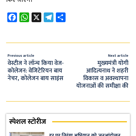
किए जाएंगे।
Fa
W
X
Te
S
ce
h
le
h
b
at
gr
ar
o
s
a
e
o
A
m
Previous article
Next article
k
p
वेस्टीज ने लॉन्च किया वेज-
मुख्यमंत्री योगी
कोलेजन: वेजिटेरियन बाय
आदित्यनाथ ने शहरी
p
नेचर, कोलेजन बाय साइंस
विकास व अवस्थापना
योजनाओं की समीक्षा की
स्पेशल स्टोरीज
हर घर तिरंगा अभियान को जनआंदोलन