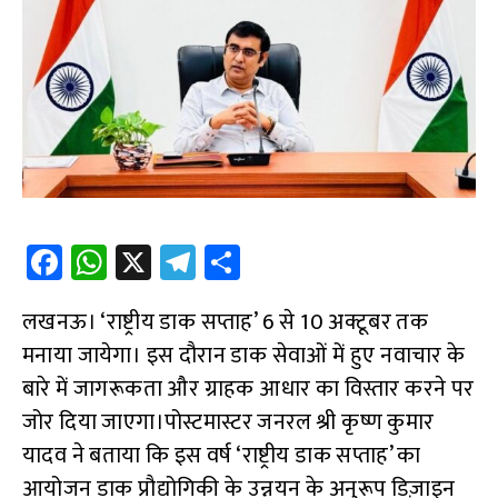
Fa
W
X
Te
S
ce
h
le
h
लखनऊ। ‘राष्ट्रीय डाक सप्ताह’ 6 से 10 अक्टूबर तक
b
at
gr
ar
मनाया जायेगा। इस दौरान डाक सेवाओं में हुए नवाचार के
o
s
a
e
बारे में जागरूकता और ग्राहक आधार का विस्तार करने पर
o
A
m
जोर दिया जाएगा।पोस्टमास्टर जनरल श्री कृष्ण कुमार
k
p
यादव ने बताया कि इस वर्ष ‘राष्ट्रीय डाक सप्ताह’ का
p
आयोजन डाक प्रौद्योगिकी के उन्नयन के अनुरूप डिज़ाइन