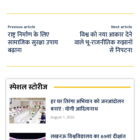
b
at
gr
ar
o
s
a
e
o
A
m
Previous article
Next article
k
p
राष्ट्र निर्माण के लिए
विश्व को नया आकार देने
सामाजिक सुरक्षा उपाय
वाले भू-राजनीतिक रुझानों
p
बढ़ाना
से निपटना
स्पेशल स्टोरीज
हर घर तिरंगा अभियान को जनआंदोलन
बनाएं : योगी आदित्यनाथ
August 1, 2026
लखनऊ विश्वविद्यालय का 69वां दीक्षांत