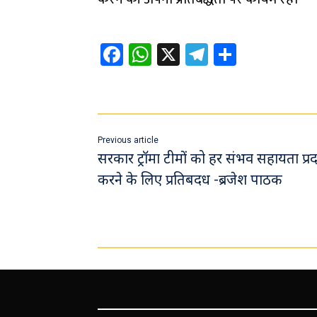
Fa
W
X
Te
Sh
ce
h
le
ar
b
at
gr
e
o
sA
a
ok
p
m
Previous article
p
सरकार ट्रॉमा टीमों को हर संभव सहायता प्र
करने के लिए प्रतिबदध -ब्रजेश पाठक