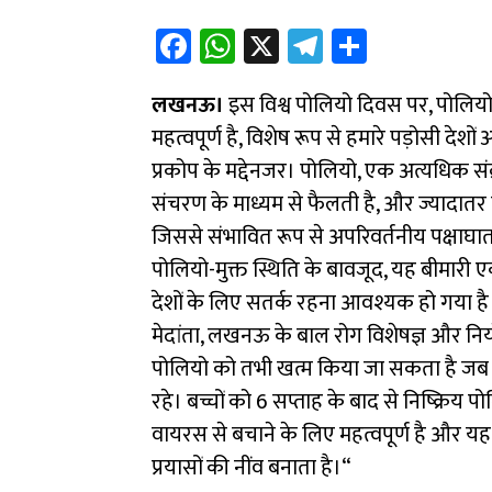
Fa
W
X
Te
Sh
ce
h
le
ar
लखनऊ।
b
इस विश्व पोलियो दिवस पर, पोलिय
at
gr
e
महत्वपूर्ण है, विशेष रूप से हमारे पड़ोसी देशो
o
sA
a
प्रकोप के मद्देनजर। पोलियो, एक अत्यधिक स
ok
p
m
संचरण के माध्यम से फैलती है, और ज्यादातर पा
p
जिससे संभावित रूप से अपरिवर्तनीय पक्षाघा
पोलियो-मुक्त स्थिति के बावजूद, यह बीमारी एक
देशों के लिए सतर्क रहना आवश्यक हो गया है
मेदांता, लखनऊ के बाल रोग विशेषज्ञ और नियो
पोलियो को तभी खत्म किया जा सकता है जब 
रहे। बच्चों को 6 सप्ताह के बाद से निष्क्रि
वायरस से बचाने के लिए महत्वपूर्ण है और यह 
प्रयासों की नींव बनाता है।“