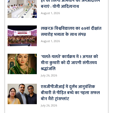
हर घर तिरंगा अभियान को जनआंदोलन
बनाएं : योगी आदित्यनाथ
August 1, 2026
लखनऊ विश्वविद्यालय का 69वां दीक्षांत
समारोह भव्यता के साथ संपन्न
August 1, 2026
‘चलते-चलते’ कार्यक्रम में 1 अगस्त को
मीना कुमारी को दी जाएगी संगीतमय
श्रद्धांजलि
July 26, 2026
एसजीपीजीआई में दुर्लभ आनुवंशिक
बीमारी से पीड़ित बच्चे का पहला सफल
बोन मैरो ट्रांसप्लांट
July 26, 2026