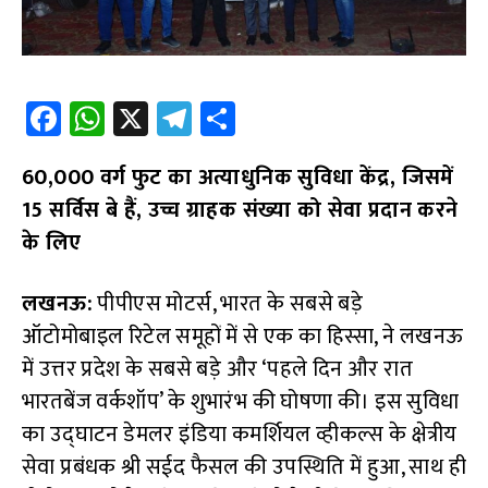
Fa
W
X
Te
S
ce
h
le
h
60,000 वर्ग फुट का अत्याधुनिक सुविधा केंद्र, जिसमें
b
at
gr
ar
15 सर्विस बे हैं, उच्च ग्राहक संख्या को सेवा प्रदान करने
o
s
a
e
के लिए
o
A
m
k
p
लखनऊ:
पीपीएस मोटर्स, भारत के सबसे बड़े
p
ऑटोमोबाइल रिटेल समूहों में से एक का हिस्सा, ने लखनऊ
में उत्तर प्रदेश के सबसे बड़े और ‘पहले दिन और रात
भारतबेंज वर्कशॉप’ के शुभारंभ की घोषणा की। इस सुविधा
का उद्घाटन डेमलर इंडिया कमर्शियल व्हीकल्स के क्षेत्रीय
सेवा प्रबंधक श्री सईद फैसल की उपस्थिति में हुआ, साथ ही