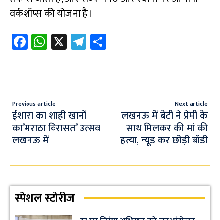
वर्कशॉप्स की योजना है।
Fa
W
X
Te
S
ce
h
le
h
b
at
gr
ar
o
s
a
e
o
A
m
Previous article
Next article
k
p
ईशारा का शाही खानों
लखनऊ में बेटी ने प्रेमी के
का’मराठा विरासत’ उत्सव
साथ मिलकर की मां की
p
लखनऊ में
हत्या, न्यूड कर छोड़ी बॉडी
स्पेशल स्टोरीज