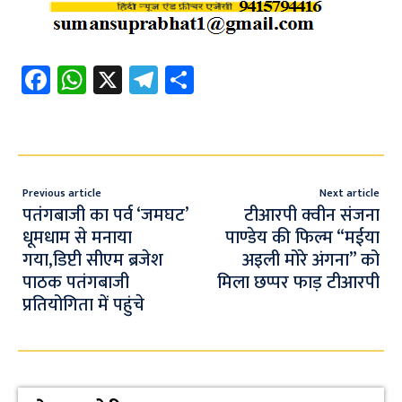
Fa
W
X
Te
S
ce
h
le
h
b
at
gr
ar
o
s
a
e
o
A
m
Previous article
Next article
k
p
पतंगबाजी का पर्व ‘जमघट’
टीआरपी क्वीन संजना
धूमधाम से मनाया
पाण्डेय की फिल्म “मईया
p
गया,डिप्टी सीएम ब्रजेश
अइली मोरे अंगना” को
पाठक पतंगबाजी
मिला छप्पर फाड़ टीआरपी
प्रतियोगिता में पहुंचे