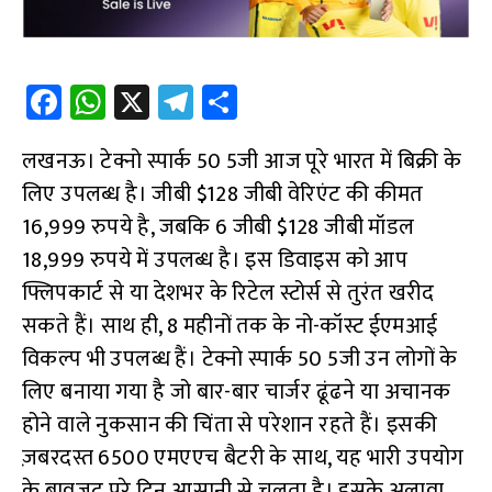
Fa
W
X
Te
S
ce
h
le
h
लखनऊ। टेक्नो स्पार्क 50 5जी आज पूरे भारत में बिक्री के
b
at
gr
ar
लिए उपलब्ध है। जीबी $128 जीबी वेरिएंट की कीमत
o
s
a
e
16,999 रुपये है, जबकि 6 जीबी $128 जीबी मॉडल
o
A
m
18,999 रुपये में उपलब्ध है। इस डिवाइस को आप
k
p
फ्लिपकार्ट से या देशभर के रिटेल स्टोर्स से तुरंत खरीद
p
सकते हैं। साथ ही, 8 महीनों तक के नो-कॉस्ट ईएमआई
विकल्प भी उपलब्ध हैं। टेक्नो स्पार्क 50 5जी उन लोगों के
लिए बनाया गया है जो बार-बार चार्जर ढूंढने या अचानक
होने वाले नुकसान की चिंता से परेशान रहते हैं। इसकी
ज़बरदस्त 6500 एमएएच बैटरी के साथ, यह भारी उपयोग
के बावजूद पूरे दिन आसानी से चलता है। इसके अलावा,