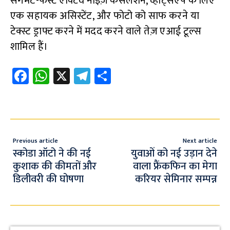
सेगमेंट-फर्स्ट एक्टिव नॉइज़ कैंसलेशन, व्हाट्सएप के लिए
एक सहायक असिस्टेंट, और फोटो को साफ करने या
टेक्स्ट ड्राफ्ट करने में मदद करने वाले तेज़ एआई टूल्स
शामिल हैं।
Fa
W
X
Te
S
ce
h
le
h
b
at
gr
ar
o
s
a
e
o
A
m
Previous article
Next article
k
p
स्कोडा ऑटो ने की नई
युवाओं को नई उड़ान देने
कुशाक की कीमतों और
वाला फ्रैंकफिन का मेगा
p
डिलीवरी की घोषणा
करियर सेमिनार सम्पन्न