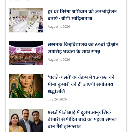
हर घर तिरंगा अभियान को जनआंदोलन
बनाएं : योगी आदित्यनाथ
August 1, 2026
लखनऊ विश्वविद्यालय का 69वां दीक्षांत
समारोह भव्यता के साथ संपन्न
August 1, 2026
‘चलते-चलते’ कार्यक्रम में 1 अगस्त को
मीना कुमारी को दी जाएगी संगीतमय
श्रद्धांजलि
July 26, 2026
एसजीपीजीआई में दुर्लभ आनुवंशिक
बीमारी से पीड़ित बच्चे का पहला सफल
बोन मैरो ट्रांसप्लांट