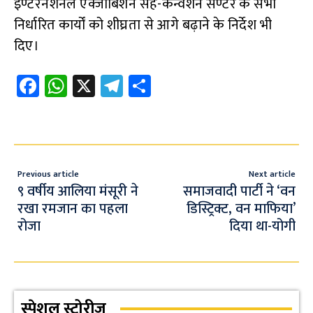
इण्टरनेशनल एक्जीबिशन सह-कन्वेंशन सेण्टर के सभी
निर्धारित कार्यों को शीघ्रता से आगे बढ़ाने के निर्देश भी
दिए।
Fa
W
X
Te
S
ce
h
le
h
b
at
gr
ar
o
s
a
e
o
A
m
Previous article
Next article
k
p
९ वर्षीय आलिया मंसूरी ने
समाजवादी पार्टी ने ‘वन
रखा रमजान का पहला
डिस्ट्रिक्ट, वन माफिया’
p
रोजा
दिया था-योगी
स्पेशल स्टोरीज