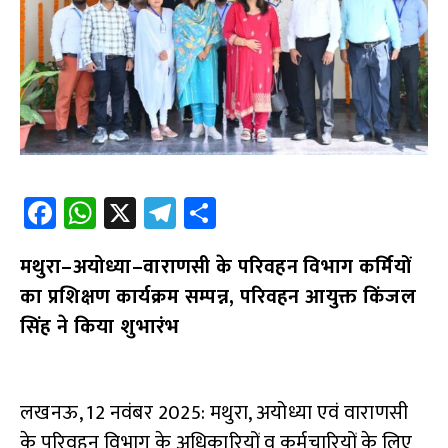
Fa
W
X
Te
S
ce
h
le
h
मथुरा–अयोध्या–वाराणसी के परिवहन विभाग कर्मियों
b
at
gr
ar
का प्रशिक्षण कार्यक्रम सम्पन्न, परिवहन आयुक्त किंजल
o
s
a
e
सिंह ने किया शुभारंभ
o
A
m
k
p
p
लखनऊ, 12 नवंबर 2025: मथुरा, अयोध्या एवं वाराणसी
के परिवहन विभाग के अधिकारियों व कर्मचारियों के लिए