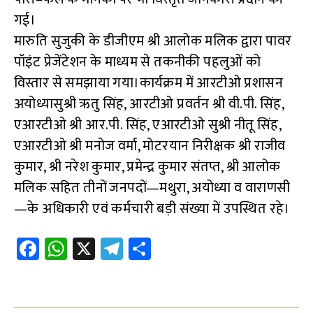
गई।
मारुति सुजुकी के डीजीएम श्री आलोक मलिक द्वारा पावर
पॉइंट प्रेजेंटेशन के माध्यम से तकनीकी पहलुओं को
विस्तार से समझाया गया।कार्यक्रम में आरटीओ प्रशासन
अयोध्यासुश्री ऋतु सिंह, आरटीओ प्रवर्तन श्री वी.पी. सिंह,
एआरटीओ श्री आर.पी. सिंह, एआरटीओ सुश्री नीतू सिंह,
एआरटीओ श्री मनोज वर्मा, मोटरयान निरीक्षक श्री राजीव
कुमार, श्री नरेश कुमार, प्रमेन्द्र कुमार संतप्त, श्री आलोक
मलिक सहित तीनों जनपदों—मथुरा, अयोध्या व वाराणसी
—के अधिकारी एवं कर्मचारी बड़ी संख्या में उपस्थित रहे।
Fa
W
X
Te
S
ce
h
le
h
b
at
gr
ar