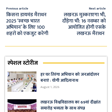
o
s
a
e
o
A
m
Previous article
Next article
k
p
किसना डायमंड मैराथन
लखनऊ मुस्कराएगा भी,
2025 ‘स्वच्छ भारत
दौड़ेगा भी: 16 नवम्बर को
p
अभियान’ के लिए 100
आयोजित होगी एसके
शहरों को एकजुट करेगी
लखनऊ मैराथन
स्पेशल स्टोरीज
हर घर तिरंगा अभियान को जनआंदोलन
बनाएं : योगी आदित्यनाथ
August 1, 2026
लखनऊ विश्वविद्यालय का 69वां दीक्षांत
समारोह भव्यता के साथ संपन्न