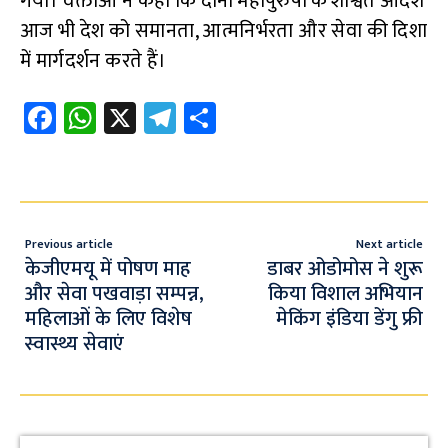
गया। वक्ताओं ने कहा कि दोनों महापुरुषों के शाश्वत आदर्श
आज भी देश को समानता, आत्मनिर्भरता और सेवा की दिशा
में मार्गदर्शन करते हैं।
Fa
W
X
Te
S
ce
h
le
h
b
at
gr
ar
o
s
a
e
o
A
m
Previous article
Next article
k
p
केजीएमयू में पोषण माह
डाबर ओडोमोस ने शुरू
और सेवा पखवाड़ा सम्पन्न,
किया विशाल अभियान
p
महिलाओं के लिए विशेष
मेकिंग इंडिया डेंगु फ्री
स्वास्थ्य सेवाएं