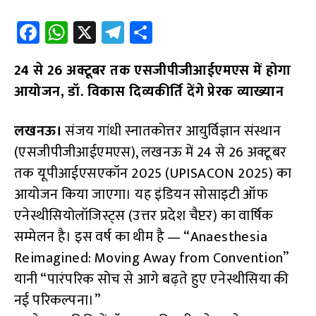
Fa
W
X
Te
S
ce
h
le
h
24 से 26 अक्टूबर तक एसजीपीजीआईएमएस में होगा
b
at
gr
ar
आयोजन, डॉ. विकास दिव्यकीर्ति देंगे प्रेरक व्याख्यान
o
s
a
e
o
A
m
लखनऊ।
संजय गांधी स्नातकोत्तर आयुर्विज्ञान संस्थान
k
p
(एसजीपीजीआईएमएस), लखनऊ में 24 से 26 अक्टूबर
p
तक यूपीआईएसएकॉन 2025 (UPISACON 2025) का
आयोजन किया जाएगा। यह इंडियन सोसाइटी ऑफ
एनेस्थीसियोलॉजिस्ट्स (उत्तर प्रदेश चैप्टर) का वार्षिक
सम्मेलन है। इस वर्ष का थीम है — “Anaesthesia
Reimagined: Moving Away from Convention”
यानी “पारंपरिक सोच से आगे बढ़ते हुए एनेस्थीसिया की
नई परिकल्पना।”