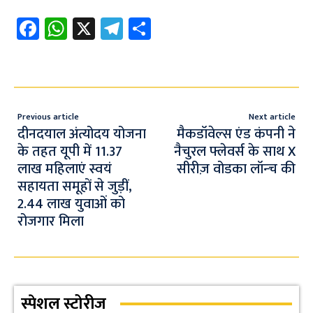
Fa
W
X
Te
S
ce
h
le
h
b
at
gr
ar
o
s
a
e
o
A
m
Previous article
Next article
k
p
दीनदयाल अंत्योदय योजना
मैकडॉवेल्स एंड कंपनी ने
के तहत यूपी में 11.37
नैचुरल फ्लेवर्स के साथ X
p
लाख महिलाएं स्वयं
सीरीज़ वोडका लॉन्‍च की
सहायता समूहों से जुड़ीं,
2.44 लाख युवाओं को
रोजगार मिला
स्पेशल स्टोरीज