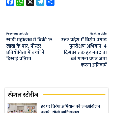
Fa
W
X
Te
S
ce
h
le
h
b
at
gr
ar
o
s
a
e
o
A
m
Previous article
Next article
k
p
खादी महोत्सव में बिक्री 15
उत्तर प्रदेश में विशेष प्रगाढ़
लाख के पार, पोस्टर
पुनरीक्षण अभियान: 4
p
प्रतियोगिता में बच्चों ने
दिसंबर तक हर मतदाता
दिखाई प्रतिभा
को गणना प्रपत्र जमा
करना अनिवार्य
स्पेशल स्टोरीज
हर घर तिरंगा अभियान को जनआंदोलन
बनाएं : योगी आदित्यनाथ