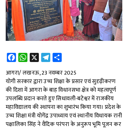
Fa
W
X
Te
S
ce
h
le
h
आगरा/ लखनऊ, 23 नवम्बर 2025
b
at
gr
ar
योगी सरकार द्वारा उच्च शिक्षा के प्रसार एवं सुदृढ़ीकरण
o
s
a
e
की दिशा में आगरा के बाह विधानसभा क्षेत्र को महत्वपूर्ण
o
A
m
उपलब्धि प्रदान करते हुए सिधावली-बटेश्वर में राजकीय
k
p
महाविद्यालय की स्थापना का शुभारंभ किया गया। प्रदेश के
p
उच्च शिक्षा मंत्री योगेंद्र उपाध्याय एवं स्थानीय विधायक रानी
पक्षालिका सिंह ने वैदिक परंपरा के अनुरूप भूमि पूजन कर