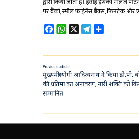
द्वारा किया जाता है। ईवाई इसका नॉलेज पा
पर बैंकों, स्मॉल फाईनेंस बैंक्स, फिनटेक और
Fa
W
X
Te
Sh
ce
h
le
ar
b
at
gr
e
o
sA
a
ok
p
m
Previous article
p
मुख्यमंत्री योगी आदित्यनाथ ने किया डी.पी. ब
की प्रतिमा का अनावरण, नारी शक्ति को कि
सम्मानित