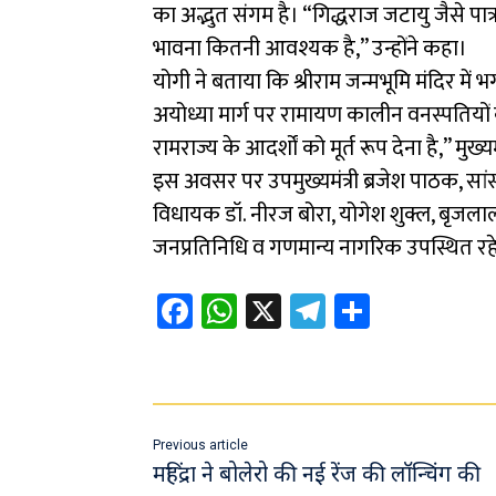
का अद्भुत संगम है। “गिद्धराज जटायु जैसे पा
भावना कितनी आवश्यक है,” उन्होंने कहा।
योगी ने बताया कि श्रीराम जन्मभूमि मंदिर मे
अयोध्या मार्ग पर रामायण कालीन वनस्पतियों को
रामराज्य के आदर्शों को मूर्त रूप देना है,” मुख्यम
इस अवसर पर उपमुख्यमंत्री ब्रजेश पाठक, सा
विधायक डॉ. नीरज बोरा, योगेश शुक्ल, बृजलाल, 
जनप्रतिनिधि व गणमान्य नागरिक उपस्थित रह
Fa
W
X
Te
Sh
ce
h
le
ar
b
at
gr
e
o
sA
a
ok
p
m
Previous article
p
महिंद्रा ने बोलेरो की नई रेंज की लॉन्चिंग की