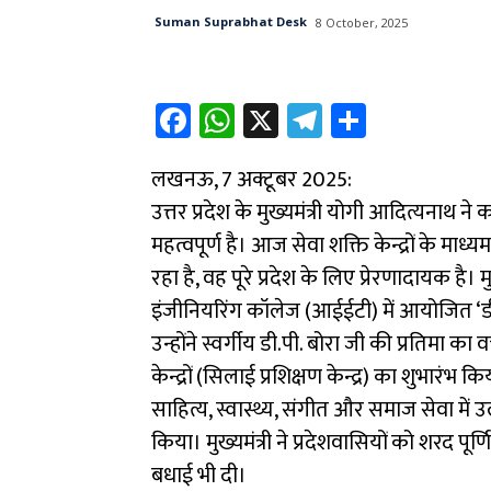
Suman Suprabhat Desk
8 October, 2025
Fa
W
X
Te
Sh
ce
h
le
ar
लखनऊ, 7 अक्टूबर 2025:
b
at
gr
e
उत्तर प्रदेश के मुख्यमंत्री योगी आदित्यनाथ न
o
sA
a
महत्वपूर्ण है। आज सेवा शक्ति केन्द्रों के 
ok
p
m
रहा है, वह पूरे प्रदेश के लिए प्रेरणादायक है। 
p
इंजीनियरिंग कॉलेज (आईईटी) में आयोजित ‘डी.पी
उन्होंने स्वर्गीय डी.पी. बोरा जी की प्रतिमा 
केन्द्रों (सिलाई प्रशिक्षण केन्द्र) का शुभारंभ 
साहित्य, स्वास्थ्य, संगीत और समाज सेवा में
किया। मुख्यमंत्री ने प्रदेशवासियों को शरद पू
बधाई भी दी।