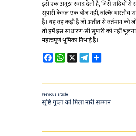
इसे एक अनूठा स्वाद देती है, जिसे सदियों से 
सुपारी केवल एक बीज नहीं, बल्कि भारतीय संस्
है। यह वह कड़ी है जो अतीत से वर्तमान को जो
तो हमें इस साधारण-सी सुपारी को नहीं भूलना 
महत्वपूर्ण भूमिका निभाई है।
Fa
W
X
Te
Sh
ce
h
le
ar
b
at
gr
e
o
sA
a
ok
p
m
Previous article
p
सृष्टि गुप्ता को मिला नारी सम्मान