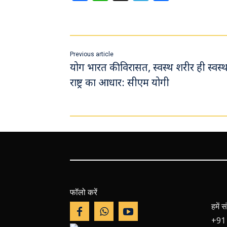
ce
h
le
ar
b
at
gr
e
o
sA
a
ok
p
m
Previous article
p
योग भारत की विरासत, स्वस्थ शरीर ही स्वस्
राष्ट्र का आधार: सीएम योगी
फॉलो करें
हमें
+91