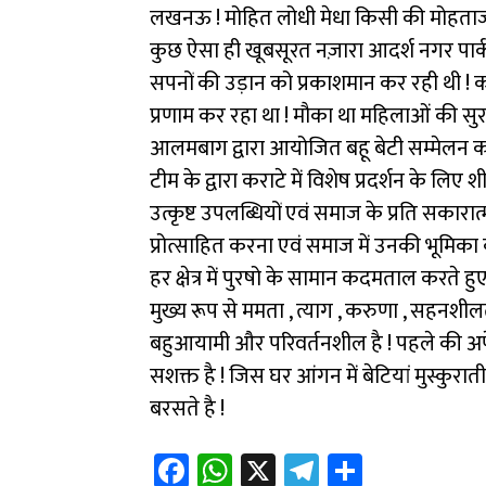
लखनऊ ! मोहित लोधी मेधा किसी की मोहताज न
b
at
gr
e
कुछ ऐसा ही खूबसूरत नज़ारा आदर्श नगर पार्क
o
sA
a
सपनों की उड़ान को प्रकाशमान कर रही थी !
ok
p
m
प्रणाम कर रहा था ! मौका था महिलाओं की सुरक
p
आलमबाग द्वारा आयोजित बहू बेटी सम्मेलन का
टीम के द्वारा कराटे में विशेष प्रदर्शन के लिए
उत्कृष्ट उपलब्धियों एवं समाज के प्रति सकार
प्रोत्साहित करना एवं समाज में उनकी भूमि
हर क्षेत्र में पुरषो के सामान कदमताल करते ह
मुख्य रूप से ममता , त्याग , करुणा , सहनशीलता
बहुआयामी और परिवर्तनशील है ! पहले की अप
सशक्त है ! जिस घर आंगन में बेटियां मुस्कुर
बरसते है !
Fa
W
X
Te
Sh