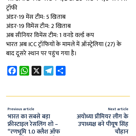
ट्रॉफी
अंडर-19 मेंस टीम: 5 खिताब
अंडर-19 विमेंस टीम: 2 खिताब
अब सीनियर विमेंस टीम: 1 वनडे वर्ल्ड कप
भारत अब ICC ट्रॉफियों के मामले में ऑस्ट्रेलिया (27) के
बाद दूसरे स्थान पर पहुंच गया है।
Fa
W
X
Te
S
ce
h
le
h
b
at
gr
ar
o
s
a
e
o
A
m
Previous article
Next article
k
p
भारत का सबसे बड़ा
अयोध्या प्रीमियर लीग के
फ्रीस्टाइल रेसलिंग शो –
उपाध्यक्ष बने पीयूष सिंह
p
“रणभूमि 1.0 क्लैश ऑफ
चौहान