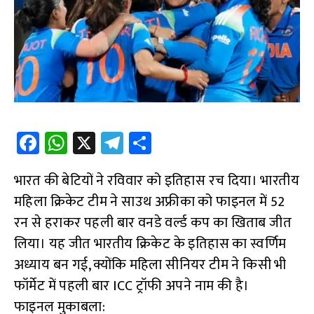
Fa
W
X
Te
S
ce
h
le
h
भारत की बेटियों ने रविवार को इतिहास रच दिया। भारतीय
b
at
gr
ar
महिला क्रिकेट टीम ने साउथ अफ्रीका को फाइनल में 52
o
s
a
e
रन से हराकर पहली बार वनडे वर्ल्ड कप का खिताब जीत
o
A
m
लिया। यह जीत भारतीय क्रिकेट के इतिहास का स्वर्णिम
k
p
अध्याय बन गई, क्योंकि महिला सीनियर टीम ने किसी भी
p
फॉर्मेट में पहली बार ICC ट्रॉफी अपने नाम की है।
फाइनल मुकाबला: