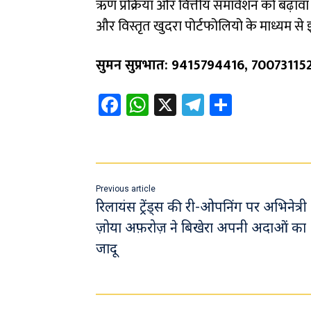
ऋण प्रक्रिया और वित्तीय समावेशन को बढ़ावा द
और विस्तृत खुदरा पोर्टफोलियो के माध्यम से
सुमन सुप्रभात: 9415794416, 70073115
Fa
W
X
Te
Sh
ce
h
le
ar
b
at
gr
e
o
sA
a
ok
p
m
Previous article
p
रिलायंस ट्रेंड्स की री-ओपनिंग पर अभिनेत्री
ज़ोया अफ़रोज़ ने बिखेरा अपनी अदाओं का
जादू