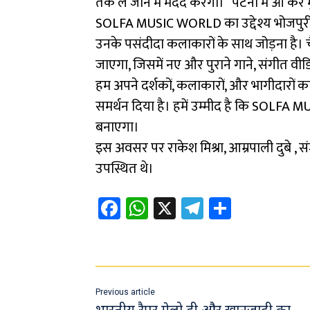
तक ले जाने में मदद करेगा।” पटना मे आ कर
SOLFA MUSIC WORLD का उद्देश्य भोजपुरी 
उनके पसंदीदा कलाकारों के साथ जोड़ना है। 
जाएगा, जिसमें नए और पुराने गाने, संगीत वीड
हम अपने दर्शकों, कलाकारों, और भागीदारों का ध
समर्थन दिया है। हमें उम्मीद है कि SOLFA MU
बनाएगा।
इस अवसर पर राकेश मिश्रा, आम्रपाली दुबे , 
उपस्थित थे।
Fa
W
X
Te
Sh
ce
h
le
ar
b
at
gr
e
o
sA
a
ok
p
m
Previous article