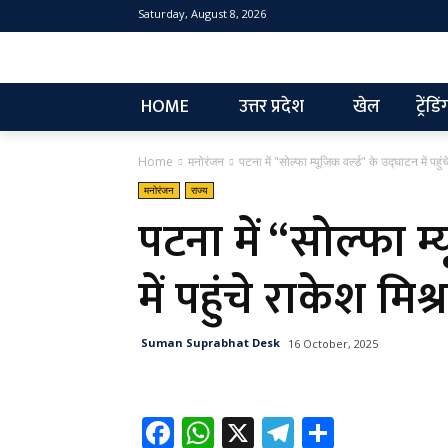
Saturday, August 8, 2026
NEW
HOME
उत्तर प्रदेश
खेल
ट्रेंडिं
Home
मनोरंजन
पटना में "सोल्फा म्यूजिक वर्ल्ड" के उद्घाटन में पहु
मनोरंजन
राज्य
पटना में “सोल्फा म्
में पहुंचे राकेश मिश
Suman Suprabhat Desk
16 October, 2025
Fa
W
X
Te
Sh