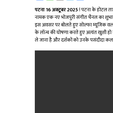
ce
h
le
ar
पटना 16 अक्टूबर 2025
b
at
gr
! पटना के होटल ताज
e
नामक एक नए भोजपुरी संगीत चैनल का शुभारंभ
o
sA
a
इस अवसर पर बोलते हुए सोल्फा म्यूजिक वर्ल्ड
ok
p
m
के लॉन्च की घोषणा करते हुए अत्यंत खुशी हो 
p
ले जाना है और दर्शकों को उनके पसंदीदा कला