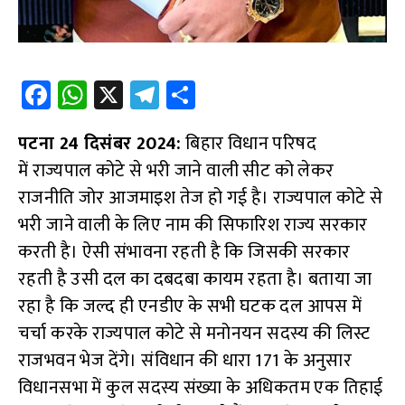
Fa
W
X
Te
S
ce
h
le
h
पटना 24 दिसंबर 2024:
b
at
gr
बिहार विधान परिषद
ar
में राज्यपाल कोटे से भरी जाने वाली सीट को लेकर
o
s
a
e
राजनीति जोर आजमाइश तेज हो गई है। राज्यपाल कोटे से
o
A
m
भरी जाने वाली के लिए नाम की सिफारिश राज्य सरकार
k
p
करती है। ऐसी संभावना रहती है कि जिसकी सरकार
p
रहती है उसी दल का दबदबा कायम रहता है। बताया जा
रहा है कि जल्द ही एनडीए के सभी घटक दल आपस में
चर्चा करके राज्यपाल कोटे से मनोनयन सदस्य की लिस्ट
राजभवन भेज देंगे। संविधान की धारा 171 के अनुसार
विधानसभा में कुल सदस्य संख्या के अधिकतम एक तिहाई