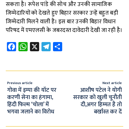
सकता है। रूपेश पांडे की सोच और उनकी सामाजिक
जिम्मेदारियों को देखते हुए बिहार सरकार उन्हें बहुत बड़ी
जिम्मेदारी मिलने वाली है। इस बार उनकी बिहार विधान
परिषद में एमएलसी के जबरदस्त दावेदारी देखी जा रही है।
Fa
W
X
Te
S
ce
h
le
h
b
at
gr
ar
o
s
a
e
o
A
m
Previous article
Next article
k
p
गोवा में इम्पा की यॉट पर
आशीष पटेल ने योगी
करणी सेना का हंगामा,
सरकार को खुली चुनौती
p
हिंदी फिल्म ‘चोला’ में
दी,अगर हिम्मत है तो
भगवा जलाने का विरोध
बर्खास्त कर दें