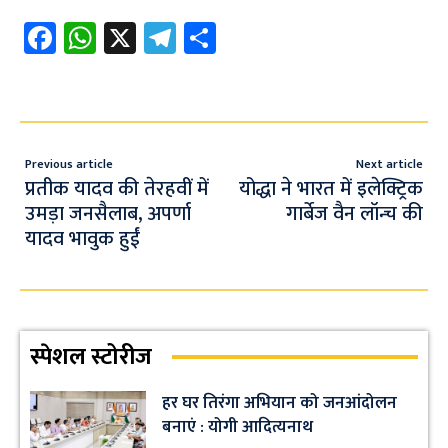
Fa
W
X
Te
S
ce
h
le
h
b
at
gr
ar
o
s
a
e
o
A
m
Previous article
Next article
k
p
प्रतीक यादव की तेरहवीं में
योद्धा ने भारत में इलेक्ट्रिक
उमड़ा जनसैलाब, अपर्णा
गार्बेज वैन लॉन्च की
p
यादव भावुक हुईं
स्पेशल स्टोरीज
हर घर तिरंगा अभियान को जनआंदोलन
बनाएं : योगी आदित्यनाथ