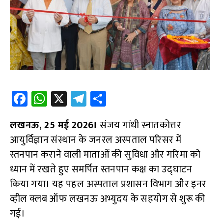
Fa
W
X
Te
S
ce
h
le
h
लखनऊ, 25 मई 2026।
b
at
gr
संजय गांधी स्नातकोत्तर
ar
आयुर्विज्ञान संस्थान के जनरल अस्पताल परिसर में
o
s
a
e
स्तनपान कराने वाली माताओं की सुविधा और गरिमा को
o
A
m
ध्यान में रखते हुए समर्पित स्तनपान कक्ष का उद्घाटन
k
p
किया गया। यह पहल अस्पताल प्रशासन विभाग और इनर
p
व्हील क्लब ऑफ लखनऊ अभ्युदय के सहयोग से शुरू की
गई।