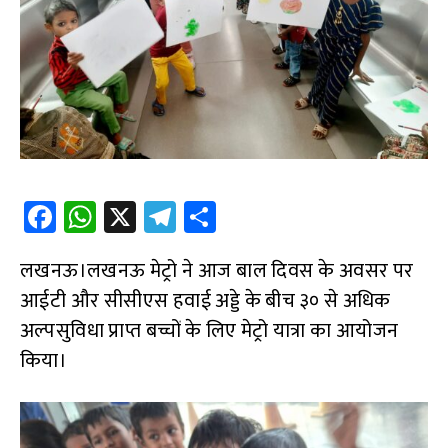
Fa
W
X
Te
S
ce
h
le
h
लखनऊ।लखनऊ मेट्रो ने आज बाल दिवस के अवसर पर
b
at
gr
ar
आईटी और सीसीएस हवाई अड्डे के बीच ३० से अधिक
o
s
a
e
अल्पसुविधा प्राप्त बच्चों के लिए मेट्रो यात्रा का आयोजन
o
A
m
किया।
k
p
p