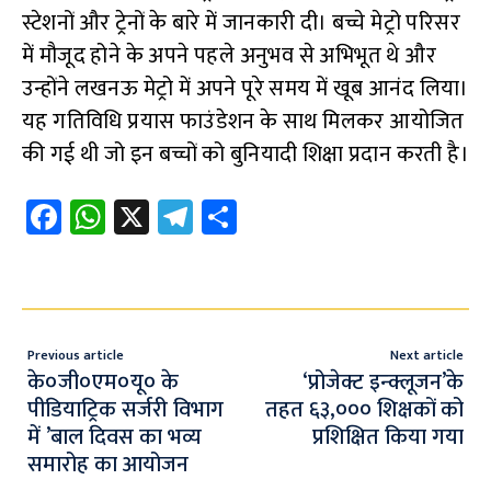
स्टेशनों और ट्रेनों के बारे में जानकारी दी। बच्चे मेट्रो परिसर
में मौजूद होने के अपने पहले अनुभव से अभिभूत थे और
उन्होंने लखनऊ मेट्रो में अपने पूरे समय में खूब आनंद लिया।
यह गतिविधि प्रयास फाउंडेशन के साथ मिलकर आयोजित
की गई थी जो इन बच्चों को बुनियादी शिक्षा प्रदान करती है।
Fa
W
X
Te
S
ce
h
le
h
b
at
gr
ar
o
s
a
e
o
A
m
Previous article
Next article
k
p
के०जी०एम०यू० के
‘प्रोजेक्ट इन्क्लूजन’के
पीडियाट्रिक सर्जरी विभाग
तहत ६३,००० शिक्षकों को
p
में ’बाल दिवस का भव्य
प्रशिक्षित किया गया
समारोह का आयोजन