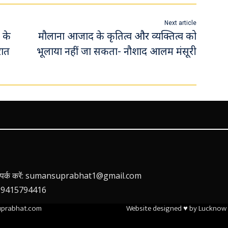
Next article
न के
मौलाना आजाद के कृतित्व और व्यक्तित्व को
रात
भूलाया नहीं जा सकता- नौशाद आलम मंसूरी
 संपर्क करें: sumansuprabhat1@gmail.com
 9415794416
suprabhat.com
Website designed ♥ by Lucknow 