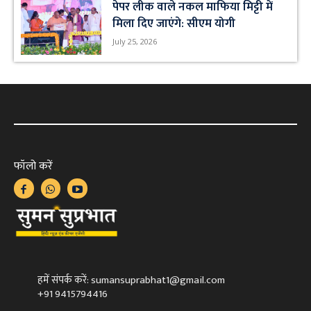
पेपर लीक वाले नकल माफिया मिट्टी में
मिला दिए जाएंगे: सीएम योगी
July 25, 2026
फॉलो करें
हमें संपर्क करें: sumansuprabhat1@gmail.com
+91 9415794416