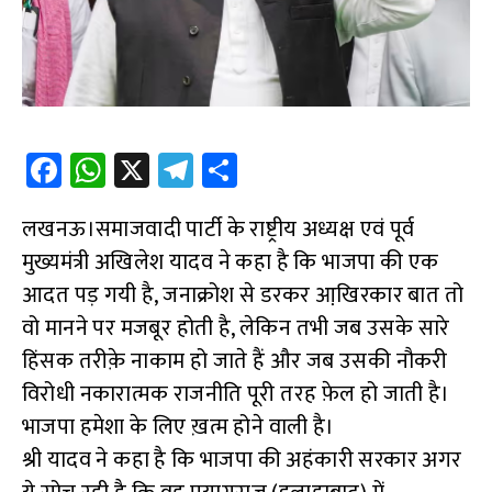
Fa
W
X
Te
S
ce
h
le
h
लखनऊ।समाजवादी पार्टी के राष्ट्रीय अध्यक्ष एवं पूर्व
b
at
gr
ar
मुख्यमंत्री अखिलेश यादव ने कहा है कि भाजपा की एक
o
s
a
e
आदत पड़ गयी है, जनाक्रोश से डरकर आखि़रकार बात तो
o
A
m
वो मानने पर मजबूर होती है, लेकिन तभी जब उसके सारे
k
p
हिंसक तरीक़े नाकाम हो जाते हैं और जब उसकी नौकरी
p
विरोधी नकारात्मक राजनीति पूरी तरह फ़ेल हो जाती है।
भाजपा हमेशा के लिए ख़त्म होने वाली है।
श्री यादव ने कहा है कि भाजपा की अहंकारी सरकार अगर