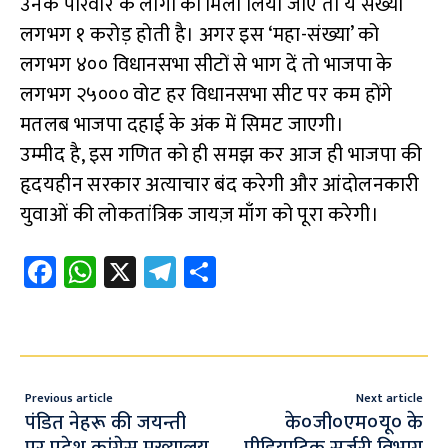
उनके परिवार के लोगों को मिला लिया जाए तो ये संख्या
लगभग १ करोड़ होती है। अगर इस ‘महा-संख्या’ को
लगभग ४०० विधानसभा सीटों से भाग दें तो भाजपा के
लगभग २५००० वोट हर विधानसभा सीट पर कम होंगे
मतलब भाजपा दहाई के अंक में सिमट जाएगी।
उम्मीद है, इस गणित को ही समझ कर आज ही भाजपा की
हृदयहीन सरकार अत्याचार बंद करेगी और आंदोलनकारी
युवाओं की लोकतांत्रिक जायज़ माँग को पूरा करेगी।
Fa
W
X
Te
S
ce
h
le
h
b
at
gr
ar
o
s
a
e
o
A
m
Previous article
Next article
k
p
पंडित नेहरू की जयन्ती
के०जी०एम०यू० के